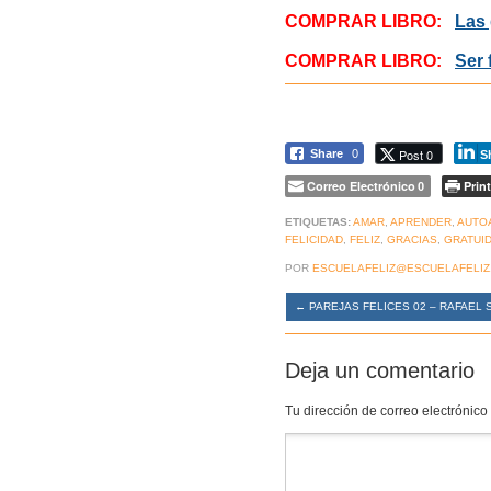
COMPRAR LIBRO:
Las 
COMPRAR LIBRO:
Ser 
Post 0
Share
0
S
Correo Electrónico
Print
0
ETIQUETAS:
AMAR
,
APRENDER
,
AUTO
FELICIDAD
,
FELIZ
,
GRACIAS
,
GRATUI
POR
ESCUELAFELIZ@ESCUELAFELIZ
←
PAREJAS FELICES 02 – RAFAEL
Deja un comentario
Tu dirección de correo electrónico
Comentario
*