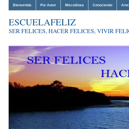
Bienvenida
Por Autor
Miscelánea
Conociendo
Arte
ESCUELAFELIZ
SER FELICES, HACER FELICES, VIVIR FEL