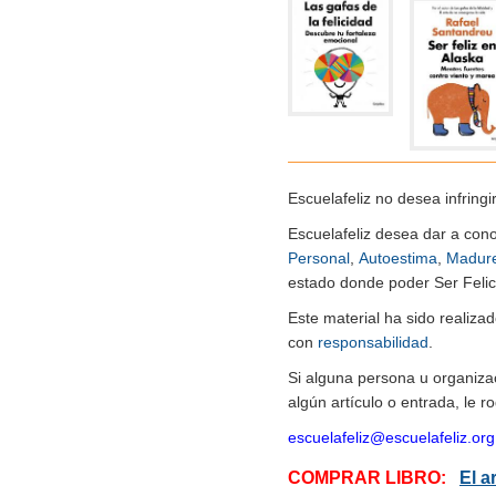
Escuelafeliz no desea infringi
Escuelafeliz desea dar a con
Personal
,
Autoestima
,
Madur
estado donde poder Ser Felice
Este material ha sido realiz
con
responsabilidad
.
Si alguna persona u organiza
algún artículo o entrada, le 
escuelafeliz@escuelafeliz.org
COMPRAR LIBRO:
El a