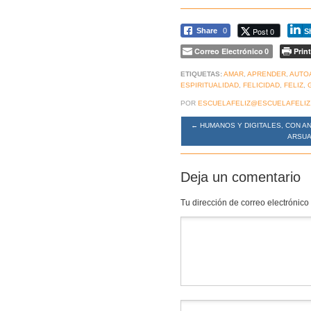
Post 0
Share
0
S
Correo Electrónico
Print
0
ETIQUETAS:
AMAR
,
APRENDER
,
AUTO
ESPIRITUALIDAD
,
FELICIDAD
,
FELIZ
,
POR
ESCUELAFELIZ@ESCUELAFELIZ
←
HUMANOS Y DIGITALES, CON A
ARSU
Deja un comentario
Tu dirección de correo electrónico
Comentario
*