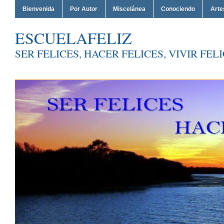
Bienvenida
Por Autor
Miscelánea
Conociendo
Arte
ESCUELAFELIZ
SER FELICES, HACER FELICES, VIVIR FEL