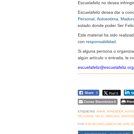
Escuelafeliz no desea infringi
Escuelafeliz desea dar a con
Personal
,
Autoestima
,
Madur
estado donde poder Ser Felice
Este material ha sido realiz
con
responsabilidad
.
Si alguna persona u organiza
algún artículo o entrada, le 
escuelafeliz@escuelafeliz.org
Post 0
Share
0
S
Correo Electrónico
Print
0
ETIQUETAS:
AMAR
,
APRENDER
,
AUTO
FELICIDAD
,
FELIZ
,
GRACIAS
,
GRATUI
POR
ESCUELAFELIZ@ESCUELAFELIZ