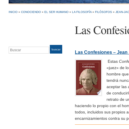
INICIO
»
CONOCIENDO
»
EL SER HUMANO
»
LA FILOSOFÍA
»
FILÓSOFOS
»
JEAN-JA
Las Confesi
Buscar
buscar
Las Confesiones – Jean
Estas
Conf
«juez» de l
hombre que 
tendrá nunc
aceptar las 
de conducirl
retrato de u
haciendo lo propio con el ho
todos, incluidos sus propios
encarnizamientos contra su p