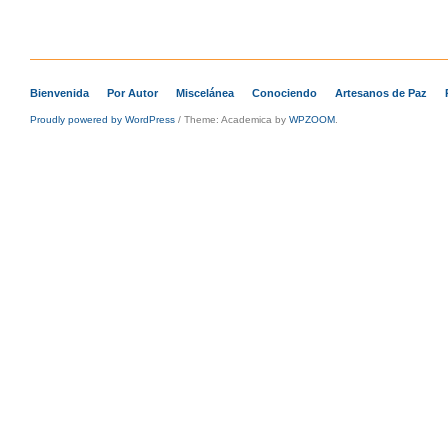
Bienvenida
Por Autor
Miscelánea
Conociendo
Artesanos de Paz
Proudly powered by WordPress
/
Theme: Academica by
WPZOOM
.