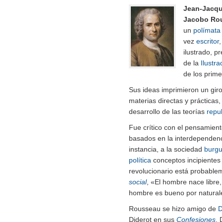
Jean-Jacq
Jacobo Ro
un
polímata
vez
escritor
ilustrado, p
de la
Ilustra
de los prime
Sus ideas imprimieron un gir
materias directas y prácticas,
desarrollo de las teorías
repu
Fue crítico con el pensamiento
basados en la interdependenc
instancia, a la sociedad
burg
política
conceptos incipiente
revolucionario está probable
social
, «El hombre nace libre
hombre es bueno por natural
Rousseau se hizo amigo de
D
Diderot en sus
Confesiones
. 