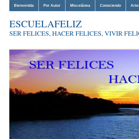
Bienvenida
Por Autor
Miscelánea
Conociendo
Arte
ESCUELAFELIZ
SER FELICES, HACER FELICES, VIVIR FEL