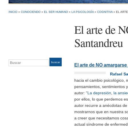
INICIO
»
CONOCIENDO
»
EL SER HUMANO
»
LA PSICOLOGÍA
»
COGNITIVA
»
EL ART
El arte de N
Santandreu
Buscar
buscar
El arte de NO amargarse 
Rafael S
hacia el cambio psicológico, 
pensamientos, sentimientos y
autor: “
La depresión
,
la ansi
por ellos, lo que perdemos es
autor recurre a anécdotas de 
mostrarnos que en nuestra soc
a creer que necesitamos cosas
actual síndrome de enferme