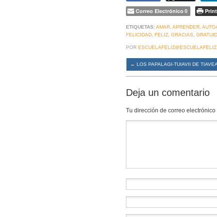
Correo Electrónico
Print
0
ETIQUETAS:
AMAR
,
APRENDER
,
AUTO
FELICIDAD
,
FELIZ
,
GRACIAS
,
GRATUI
POR
ESCUELAFELIZ@ESCUELAFELIZ
←
LOS PAPALAGI-TUIAVII DE TIAVE
Deja un comentario
Tu dirección de correo electrónico
Comentario
*