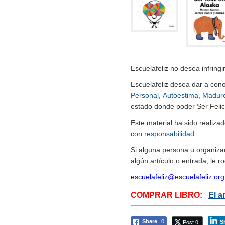
Escuelafeliz no desea infringi
Escuelafeliz desea dar a con
Personal
,
Autoestima
,
Madur
estado donde poder Ser Felice
Este material ha sido realiz
con
responsabilidad
.
Si alguna persona u organiza
algún artículo o entrada, le 
escuelafeliz@escuelafeliz.org
COMPRAR LIBRO:
El a
Post 0
Share
0
S