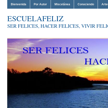
Bienvenida
Por Autor
Miscelánea
Conociendo
Arte
ESCUELAFELIZ
SER FELICES, HACER FELICES, VIVIR FEL