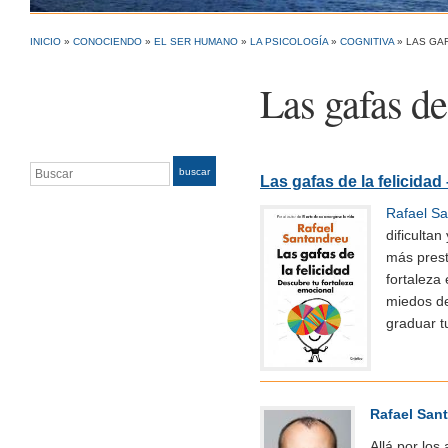
INICIO
»
CONOCIENDO
»
EL SER HUMANO
»
LA PSICOLOGÍA
»
COGNITIVA
»
LAS GAF
Las gafas de
Buscar
buscar
Las gafas de la felicida
Rafael S
dificulta
más prest
fortaleza
miedos de
graduar t
Rafael San
Allá por los