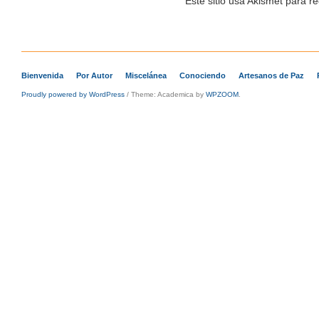
Este sitio usa Akismet para r
Bienvenida
Por Autor
Miscelánea
Conociendo
Artesanos de Paz
Proudly powered by WordPress
/
Theme: Academica by
WPZOOM
.