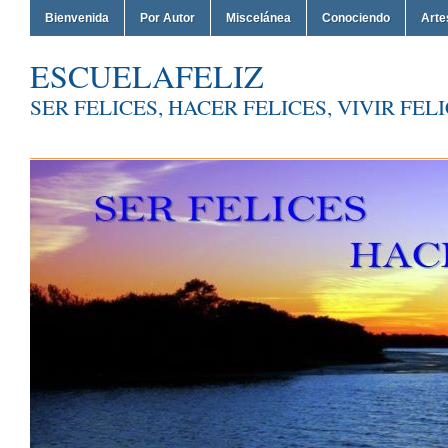
Bienvenida
Por Autor
Miscelánea
Conociendo
Arte
ESCUELAFELIZ
SER FELICES, HACER FELICES, VIVIR FEL