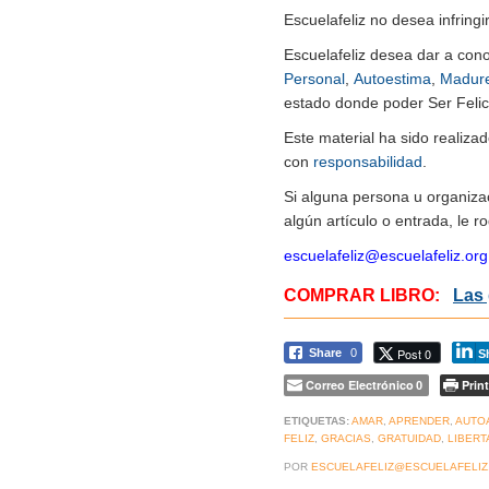
Escuelafeliz no desea infringi
Escuelafeliz desea dar a con
Personal
,
Autoestima
,
Madur
estado donde poder Ser Felice
Este material ha sido realiz
con
responsabilidad
.
Si alguna persona u organiza
algún artículo o entrada, le 
escuelafeliz@escuelafeliz.org
COMPRAR LIBRO:
Las 
Post 0
Share
0
S
Correo Electrónico
Print
0
ETIQUETAS:
AMAR
,
APRENDER
,
AUTO
FELIZ
,
GRACIAS
,
GRATUIDAD
,
LIBERT
POR
ESCUELAFELIZ@ESCUELAFELIZ