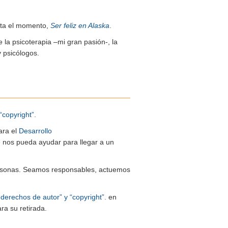
sta el momento,
Ser feliz en Alaska
.
e la psicoterapia –mi gran pasión-, la
y psicólogos.
“copyright”.
ara el
Desarrollo
ue nos pueda ayudar para llegar a un
 personas. Seamos responsables, actuemos
“derechos de autor” y “copyright”.
en
ra su retirada.