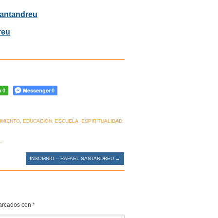
Santandreu
reu
p
Messenger
0
0
IMIENTO
,
EDUCACIÓN
,
ESCUELA
,
ESPIRITUALIDAD
,
1
.
INSOMNIO – RAFAEL SANTANDREU
→
marcados con
*