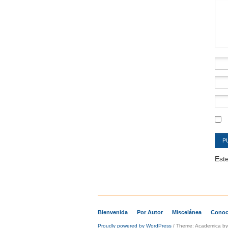
Co
Este
Bienvenida
Por Autor
Miscelánea
Conoc
Proudly powered by WordPress
/
Theme: Academica b