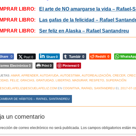
MPRAR LIBRO:
El arte de NO amargarse la vida – Rafael-
MPRAR LIBRO:
Las gafas de la felicidad – Rafael Santand
MPRAR LIBRO:
Ser feliz en Alaska – Rafael Santandreu
Tumblr
Reddit
WhatsAp
Post 0
Share
0
0
0
Share
0
orreo Electrónico
Print
Pinterest
0
0
0
UETAS:
AMAR
,
APRENDER
,
AUTOAYUDA
,
AUTOESTIMA
,
AUTOREALIZACIÓN
,
CRECER
,
CREC
CIDAD
,
FELIZ
,
GRACIAS
,
GRATUIDAD
,
LIBERTAD
,
MADURAR
,
RESPETO
,
SUPERACIÓN
ESCUELAFELIZ@ESCUELAFELIZ.COM
EN
COGNITIVA
,
RAFAEL SANTANDREU
EL
2017-07-1
AMBIAR DE HÁBITOS – RAFAEL SANTANDREU
ja un comentario
irección de correo electrónico no será publicada.
Los campos obligatorios están 