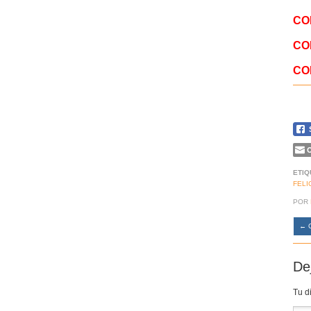
CO
CO
CO
C
ETIQ
FELI
POR
←
C
De
Tu d