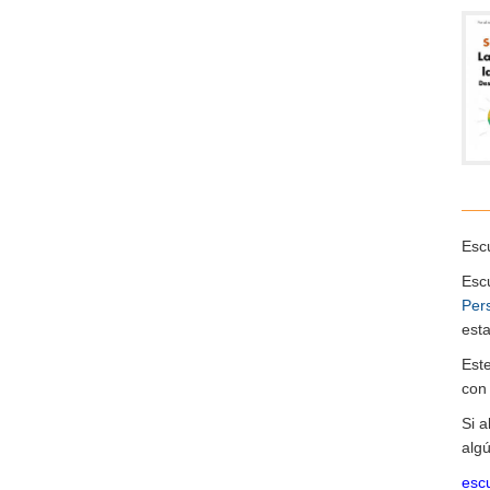
Escu
Esc
Per
esta
Est
co
Si 
algú
escu