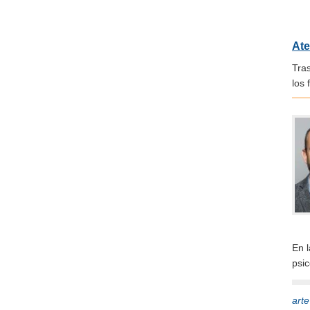
Ate
Tras
los 
En 
psi
art