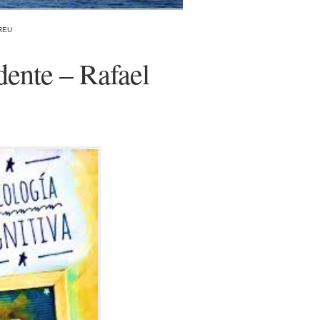
REU
dente – Rafael