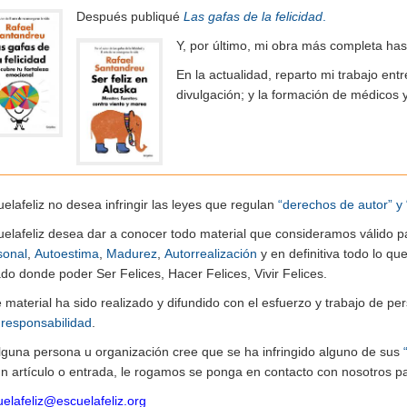
Después publiqué
Las gafas de la felicidad
.
Y, por último, mi obra más completa ha
En la actualidad, reparto mi trabajo entr
divulgación; y la formación de médicos 
elafeliz no desea infringir las leyes que regulan
“derechos de autor” y 
uelafeliz desea dar a conocer todo material que consideramos válido p
sonal
,
Autoestima
,
Madurez
,
Autorrealización
y en definitiva todo lo q
do donde poder Ser Felices, Hacer Felices, Vivir Felices.
e material ha sido realizado y difundido con el esfuerzo y trabajo de
n
responsabilidad
.
alguna persona u organización cree que se ha infringido alguno de sus
n artículo o entrada, le rogamos se ponga en contacto con nosotros pa
elafeliz@escuelafeliz.org