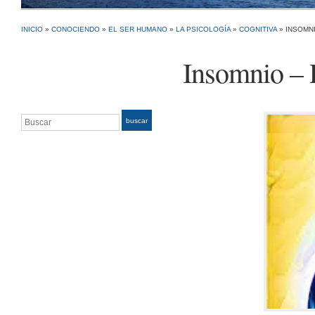
INICIO
»
CONOCIENDO
»
EL SER HUMANO
»
LA PSICOLOGÍA
»
COGNITIVA
»
INSOMN
Insomnio – 
Buscar
buscar