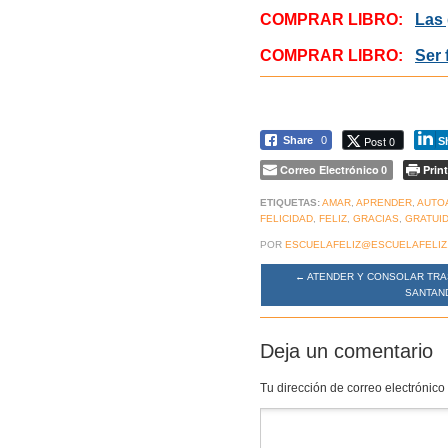
COMPRAR LIBRO:
Las 
COMPRAR LIBRO:
Ser 
Post 0
Share
0
S
Correo Electrónico
Print
0
ETIQUETAS:
AMAR
,
APRENDER
,
AUTO
FELICIDAD
,
FELIZ
,
GRACIAS
,
GRATUI
POR
ESCUELAFELIZ@ESCUELAFELIZ
←
ATENDER Y CONSOLAR TRAS
SANTAN
Deja un comentario
Tu dirección de correo electrónico
Comentario
*