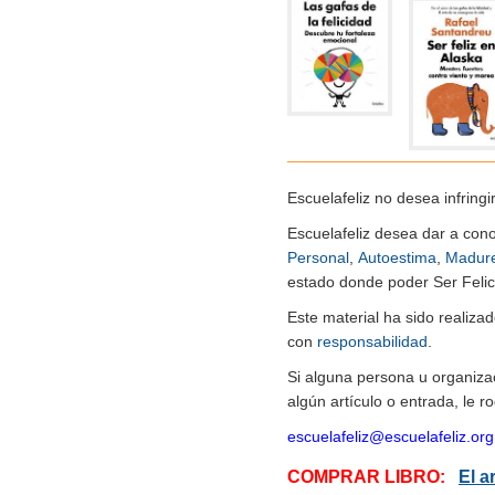
Escuelafeliz no desea infringi
Escuelafeliz desea dar a con
Personal
,
Autoestima
,
Madur
estado donde poder Ser Felice
Este material ha sido realiz
con
responsabilidad
.
Si alguna persona u organiza
algún artículo o entrada, le 
escuelafeliz@escuelafeliz.org
COMPRAR LIBRO:
El a