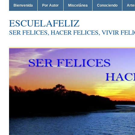
Bienvenida
Por Autor
Miscelánea
Conociendo
Arte
ESCUELAFELIZ
SER FELICES, HACER FELICES, VIVIR FEL