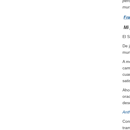
per
muri
Fra
Mi
El S
De j
mun
A m
cam
cua
sati
Aho
ora
desd
Anth
Con
tram