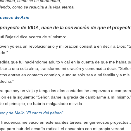
donando, como se es perdonado;
endo, como se resucita a la vida eterna.
ncisco de Asís
 proyecto de VIDA, nace de la convicción de que el proyec
ufi Bajazid dice acerca de sí mismo:
oven yo era un revolucionario y mi oración consistía en decir a Dios: 
do.”
edida que fui haciéndome adulto y caí en la cuenta de que me había p
biar a una sola alma, transforme mi oración y comencé a decir: “Señor
ntos entran en contacto conmigo, aunque sólo sea a mi familia y a mi
sfecho.”
ra que soy un viejo y tengo los días contados he empezado a comprend
ción es la siguiente: “Señor, dame la gracia de cambiarme a mí mismo.
e el principio, no habría malgastado mi vida.
ony de Mello “El canto del pájaro”
 frecuencia me vacío en extenuantes tareas, en generosos proyectos…
pa para huir del desafío radical: el encuentro con mi propia verdad.