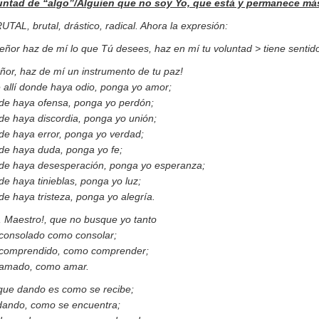
untad de “algo”/Alguien que no soy Yo, que está y permanece más
UTAL, brutal, drástico, radical. Ahora la expresión:
eñor haz de mí lo que Tú desees, haz en mí tu voluntad > tiene sentido
ñor, haz de mí un instrumento de tu paz!
 allí donde haya odio, ponga yo amor;
de haya ofensa, ponga yo perdón;
de haya discordia, ponga yo unión;
de haya error, ponga yo verdad;
de haya duda, ponga yo fe;
de haya desesperación, ponga yo esperanza;
e haya tinieblas, ponga yo luz;
e haya tristeza, ponga yo alegría.
, Maestro!, que no busque yo tanto
 consolado como consolar;
 comprendido, como comprender;
 amado, como amar.
que dando es como se recibe;
idando, como se encuentra;