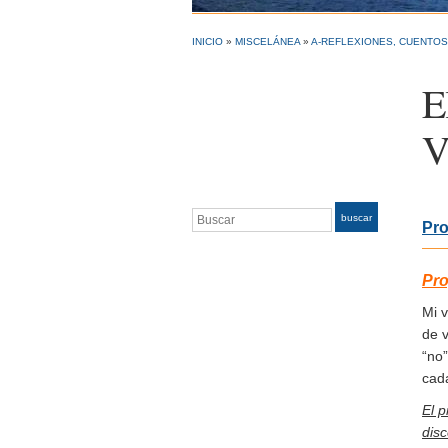
INICIO
»
MISCELÁNEA
»
A-REFLEXIONES, CUENTOS
E
V
Buscar
buscar
Pro
Pro
Mi v
de v
“no
cada
El 
disc