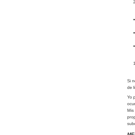
Si 
de l
Yo 
ocur
Mis
prop
sub
ME