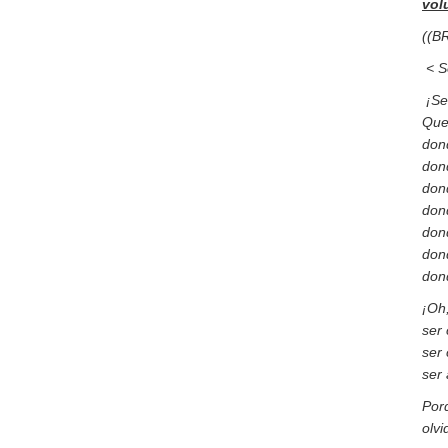
vol
((BR
< S
¡Se
Que
don
don
don
don
don
dond
dond
¡Oh
ser
ser
ser
Por
olv