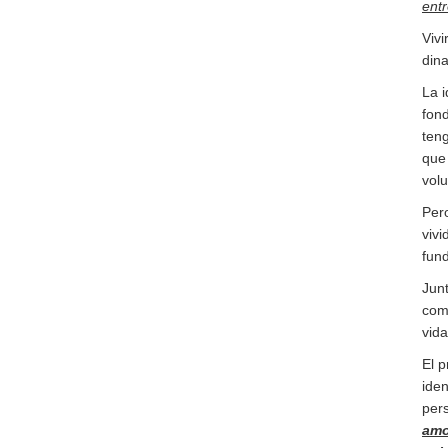
ent
Vivi
din
La i
fond
ten
que 
volu
Pero
vivi
fund
Junt
como
vid
El p
iden
per
amo