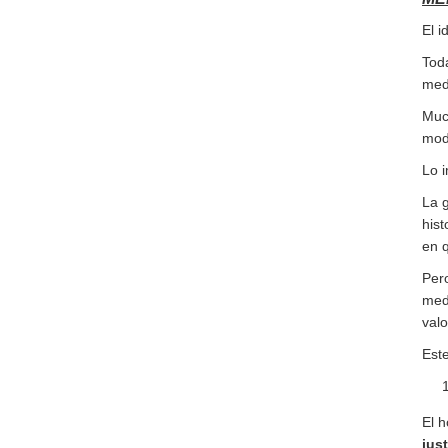
El i
Tod
medi
Much
mod
Lo i
La 
hist
en q
Per
medi
valo
Este
El h
just