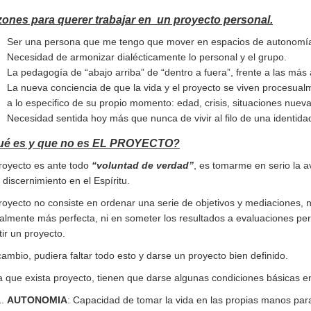
ones para querer trabajar en
un proyecto personal.
Ser una persona que me tengo que mover en espacios de autonomía 
Necesidad de armonizar dialécticamente lo personal y el grupo.
La pedagogía de “abajo arriba” de “dentro a fuera”, frente a las más au
La nueva conciencia de que la vida y el proyecto se viven procesua
a lo especifico de su propio momento: edad, crisis, situaciones nue
Necesidad sentida hoy más que nunca de vivir al filo de una identidad
ué es y que no es EL PROYECTO?
proyecto es ante todo
“voluntad de verdad”
, es tomarme en serio la a
 discernimiento en el Espíritu.
royecto no consiste en ordenar una serie de objetivos y mediaciones, n
almente más perfecta, ni en someter los resultados a evaluaciones per
tir un proyecto.
ambio, pudiera faltar todo esto y darse un proyecto bien definido.
 que exista proyecto, tienen que darse algunas condiciones básicas en
AUTONOMIA
: Capacidad de tomar la vida en las propias manos para v