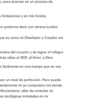
o, para avanzar en un proceso de
y limitaciones y en mis fondos
no poderme decir con serena lucidez:
, que es como mi Diseñador y Creador me
 fondos del corazón y de lograr el milagro
tras vidas al SER, al Amor, a Dios.
se fácilmente en una trampa que en vez
zar un nivel de perfección. Pero puede
scientemente mi yo compulsivo me tiende.
feccionismo, afán de controlar mi
ias sicológicas instaladas en mi