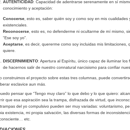
AUTENTICIDAD
: Capacidad de adentrarse serenamente en sí mism
conocimiento y aceptación:
Conocerse
, esto es, saber quién soy y como soy en mis cualidades 
existenciales.
Reconocerse
, esto es, no defenderme ni ocultarme de mí mismo, si
“Ese soy yo”.
Aceptarse
, es decir, quererme como soy incluidas mis limitaciones
quiere.
DISCERNIMIENTO
: Apertura al Espíritu, único capaz de iluminar los
de hacernos salir de nuestro connatural narcisismo para confiar nues
no construimos el proyecto sobre estas tres columnas, puede convertir
iberar esclavice aun más.
puedo pensar que “Tengo muy claro” lo que debo y lo que quiero: alcan
rir que esa aspiración sea la trampa, disfrazada de virtud, que incon
 trampas del yo compulsivo pueden ser muy variadas: voluntarismo, per
ia existencia, mi propia salvación, las diversas formas de inconsistenc
consciente… etc.
DIACIONES.