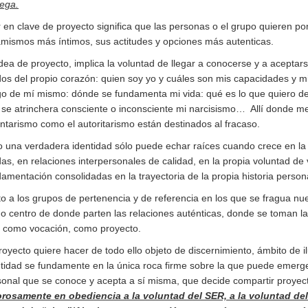
rega.
r en clave de proyecto significa que las personas o el grupo quieren p
amismos más íntimos, sus actitudes y opciones más autenticas.
dea de proyecto, implica la voluntad de llegar a conocerse y a aceptars
os del propio corazón: quien soy yo y cuáles son mis capacidades y mi
go de mí mismo: dónde se fundamenta mi vida: qué es lo que quiero de
se atrinchera consciente o inconsciente mi narcisismo… Allí donde me 
ntarismo como el autoritarismo están destinados al fracaso.
 una verdadera identidad sólo puede echar raíces cuando crece en la ti
das, en relaciones interpersonales de calidad, en la propia voluntad d
amentación consolidadas en la trayectoria de la propia historia person
o a los grupos de pertenencia y de referencia en los que se fragua nues
 centro de donde parten las relaciones auténticas, donde se toman la
a como vocación, como proyecto.
royecto quiere hacer de todo ello objeto de discernimiento, ámbito de i
tidad se fundamente en la única roca firme sobre la que puede emerger 
sonal que se conoce y acepta a sí misma, que decide compartir proyect
rosamente en obediencia a la voluntad del SER, a la voluntad del