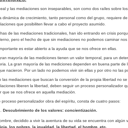
deal y las mediaciones son inseparables, son como dos raíles sobre lo
a dinámica de crecimiento, tanto personal como del grupo, requiere d
aciones que posibiliten llevar a cabo el proyecto asumido.
as de las mediaciones tradicionales, han ido entrando en crisis porqu
erno, pero el hecho de que sin mediaciones no podemos caminar nos l
mportante es estar abierto a la ayuda que se nos ofrece en ellas.
gran mayoría de las mediciones tienen un valor temporal, para un det
oria. La gran mayoría de las mediciones dependen en buena parte de la
ue nacieron. Por un lado no podemos vivir sin ellas y por otro no las 
o las mediaciones que buscan la conversión de la propia libertad no s
aciones liberen la libertad, deben seguir un proceso personalizador 
r que se nos ofrece en aquella mediación.
 proceso personalizador obra del espíritu, consta de cuatro pasos:
Descubrimiento de los valores:
concientización
.
ombre, decidido a vivir la aventura de su vida se encuentra con algún v
icia, los pobres, la igualdad, la libertad, el hombre, etc.