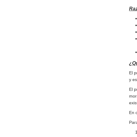
Raz
¿Q
El 
y es
El p
mor
exis
En c
Para