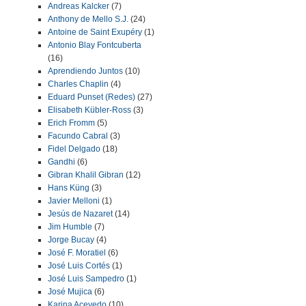
Andreas Kalcker
(7)
Anthony de Mello S.J.
(24)
Antoine de Saint Exupéry
(1)
Antonio Blay Fontcuberta
(16)
Aprendiendo Juntos
(10)
Charles Chaplin
(4)
Eduard Punset (Redes)
(27)
Elisabeth Kübler-Ross
(3)
Erich Fromm
(5)
Facundo Cabral
(3)
Fidel Delgado
(18)
Gandhi
(6)
Gibran Khalil Gibran
(12)
Hans Küng
(3)
Javier Melloni
(1)
Jesús de Nazaret
(14)
Jim Humble
(7)
Jorge Bucay
(4)
José F. Moratiel
(6)
José Luis Cortés
(1)
José Luis Sampedro
(1)
José Mujica
(6)
Karina Acevedo
(10)