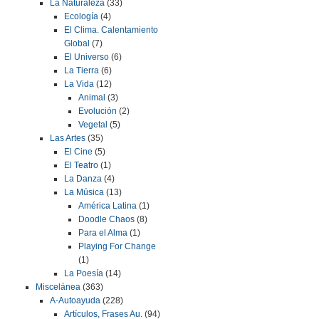
La Naturaleza
(33)
Ecología
(4)
El Clima. Calentamiento
Global
(7)
El Universo
(6)
La Tierra
(6)
La Vida
(12)
Animal
(3)
Evolución
(2)
Vegetal
(5)
Las Artes
(35)
El Cine
(5)
El Teatro
(1)
La Danza
(4)
La Música
(13)
América Latina
(1)
Doodle Chaos
(8)
Para el Alma
(1)
Playing For Change
(1)
La Poesía
(14)
Miscelánea
(363)
A-Autoayuda
(228)
Artículos, Frases Au.
(94)