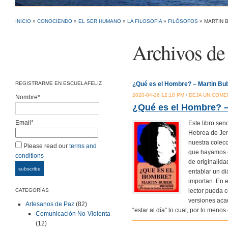
INICIO
»
CONOCIENDO
»
EL SER HUMANO
»
LA FILOSOFÍA
»
FILÓSOFOS
» MARTIN 
Archivos de 
REGISTRARME EN ESCUELAFELIZ
¿Qué es el Hombre? – Martin Bu
2020-04-26 12:18 PM
/
DEJA UN COME
Nombre*
¿Qué es el Hombre? –
Email*
Este libro sen
Hebrea de Jer
nuestra colecc
Please read our
terms and
que hayamos e
conditions
de originalid
entablar un d
importan. En e
lector pueda 
CATEGORÍAS
versiones acad
Artesanos de Paz
(82)
“estar al día” lo cual, por lo men
Comunicación No-Violenta
(12)