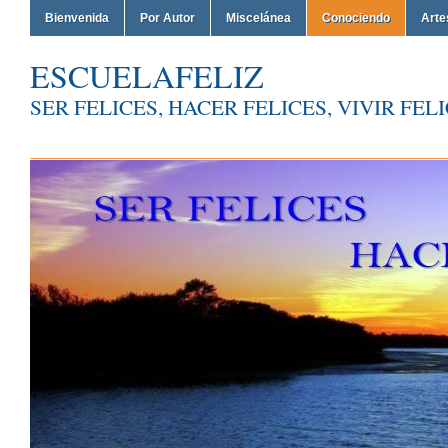
Bienvenida
Por Autor
Miscelánea
Conociendo
Arte
ESCUELAFELIZ
SER FELICES, HACER FELICES, VIVIR FEL