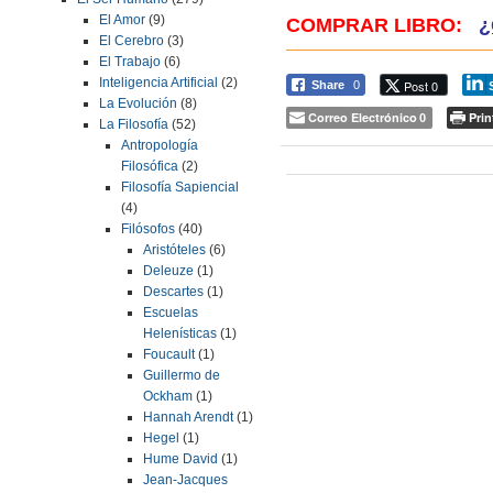
El Amor
(9)
COMPRAR LIBRO:
¿
El Cerebro
(3)
El Trabajo
(6)
Inteligencia Artificial
(2)
Post 0
Share
0
La Evolución
(8)
Correo Electrónico
Prin
0
La Filosofía
(52)
Antropología
Filosófica
(2)
Filosofía Sapiencial
(4)
Filósofos
(40)
Aristóteles
(6)
Deleuze
(1)
Descartes
(1)
Escuelas
Helenísticas
(1)
Foucault
(1)
Guillermo de
Ockham
(1)
Hannah Arendt
(1)
Hegel
(1)
Hume David
(1)
Jean-Jacques