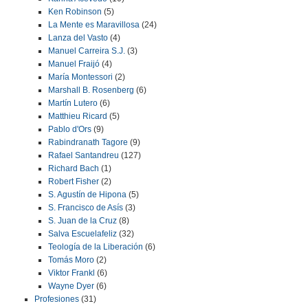
Ken Robinson
(5)
La Mente es Maravillosa
(24)
Lanza del Vasto
(4)
Manuel Carreira S.J.
(3)
Manuel Fraijó
(4)
María Montessori
(2)
Marshall B. Rosenberg
(6)
Martín Lutero
(6)
Matthieu Ricard
(5)
Pablo d'Ors
(9)
Rabindranath Tagore
(9)
Rafael Santandreu
(127)
Richard Bach
(1)
Robert Fisher
(2)
S. Agustín de Hipona
(5)
S. Francisco de Asís
(3)
S. Juan de la Cruz
(8)
Salva Escuelafeliz
(32)
Teología de la Liberación
(6)
Tomás Moro
(2)
Viktor Frankl
(6)
Wayne Dyer
(6)
Profesiones
(31)