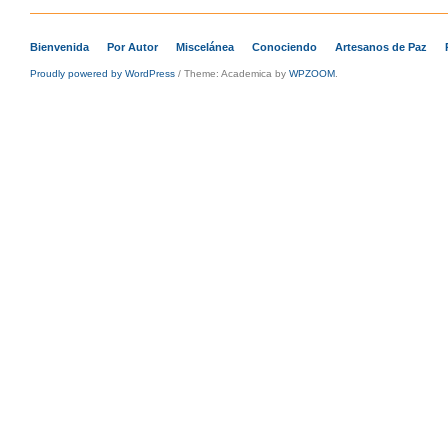
Bienvenida
Por Autor
Miscelánea
Conociendo
Artesanos de Paz
Proudly powered by WordPress
/
Theme: Academica by
WPZOOM
.