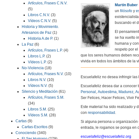
Artículos, Frases C.N.V.
Martin Buber
(5)
un
filósofo
y
es
Libros C.N.V.
(3)
existencialista
Vídeos C.N.V.
(5)
buscando el di
Historia y Movimiento.
El pensamient
Artesanos de Paz
(1)
se ha vuelto i
Historia A.de P.
(1)
humana y contr
La Paz
(6)
respeto por el
Artículos, Frases L.P.
(4)
que los seres humanos deben recup
Libros L.P.
(2)
vivida en todos los ámbitos de la v
Vídeos L.P.
(2)
No-Violencia
(18)
Artículos, Frases N.V.
(10)
Escuelafeliz no desea infringir la
Libros N.V.
(10)
Vídeos N.V.
(5)
Escuelafeliz desea dar a conocer 
Silencio y Meditación
(61)
Personal
,
Autoestima
,
Madurez
,
Au
Artículos, Frases S.M.
Ser Felices, Hacer Felices, Vivir Fe
(34)
Este material ha sido realizado y
Libros S.M.
(25)
con
responsabilidad
.
Vídeos S.M.
(28)
Cartas
(9)
Si alguna persona u organización 
Cartas-Escritos
(9)
entrada, le rogamos se ponga en c
Conociendo
(340)
escuelafeliz@escuelafeliz.org
El Ser Humano
(279)